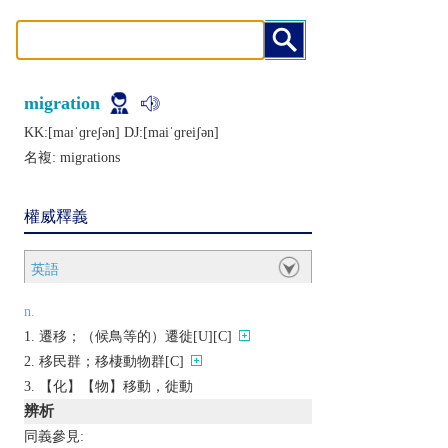
migration
KK:[maɪˈɡrеʃǝn] DJ:[maiˈɡrеiʃǝn]
名複:
migrations
權威釋義
英語
n.
遷移；（候鳥等的）遷徙[U][C]
移民群；移棲動物群[C]
【化】【物】移動，徙動
辨析
同義參見: