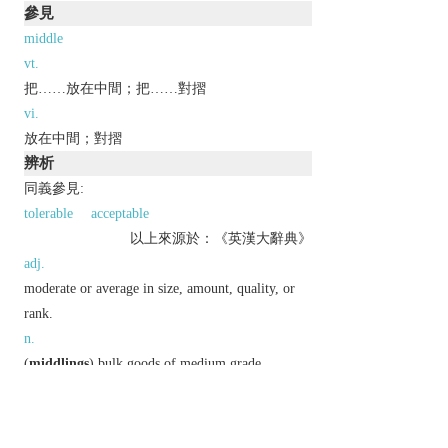
參見
middle
vt.
把……放在中間；把……對摺
vi.
放在中間；對摺
辨析
同義參見:
tolerable
acceptable
以上來源於：《英漢大辭典》
adj.
moderate or average in size, amount, quality, or
rank.
n.
(
middlings
) bulk goods of medium grade,
especially flour of medium fineness.
adv.
informal
fairly or moderately: