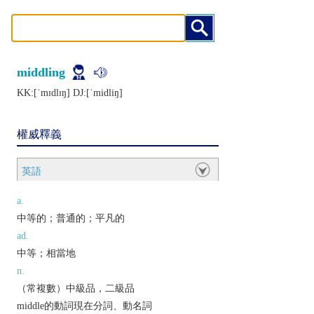
middling
KK:[ˈmɪdlɪŋ] DJ:[ˈmidliŋ]
權威釋義
英語
a.
中等的；普通的；平凡的
ad.
中等；相當地
n.
（常複數）中級品，二級品
middle的動詞現在分詞、動名詞