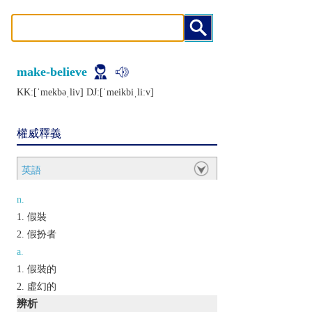
make-believe
KK:[ˈmеkbǝˌliv] DJ:[ˈmеikbiˌliːv]
權威釋義
英語
n.
假裝
假扮者
a.
假裝的
虛幻的
辨析