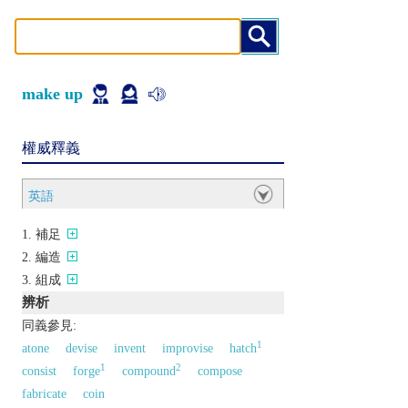
make up
權威釋義
英語
補足
編造
組成
辨析
同義參見:
1
atone
devise
invent
improvise
hatch
1
2
consist
forge
compound
compose
fabricate
coin