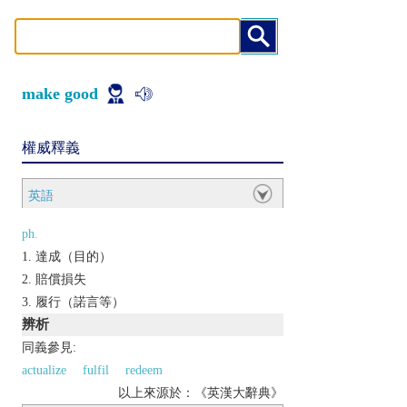
make good
權威釋義
英語
ph.
達成（目的）
賠償損失
履行（諾言等）
辨析
同義參見:
actualize
fulfil
redeem
以上來源於：《英漢大辭典》