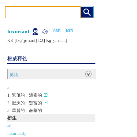
luxuriant
KK:[lʌɡˈʒʊrɪǝnt] DJ:[lʌɡˈʒuːriǝnt]
權威釋義
英語
a.
繁茂的；濃密的
肥沃的；豐富的
華麗的；奢華的
衍生
ad.
luxuriantly