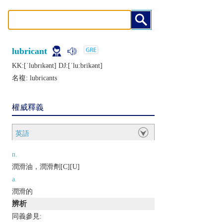
lubricant
KK:[ˈlubrɪkǝnt] DJ:[ˈluːbrikǝnt]
名複:
lubricants
權威釋義
英語
n.
潤滑油，潤滑劑[C][U]
a.
潤滑的
辨析
同義參見: