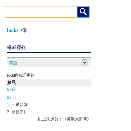
locks
權威釋義
英語
lock的名詞複數
參見
2
lock
n.[C]
一綹頭髮
頭髮[P]
以上來源於：《英漢大辭典》