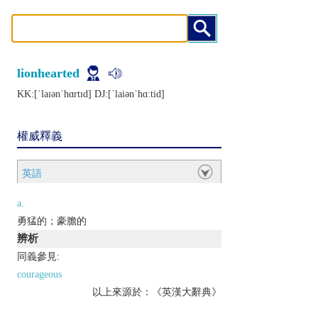
lionhearted
KK:[ˈlaɪǝnˈhɑrtɪd] DJ:[ˈlaiǝnˈhɑːtid]
權威釋義
英語
a.
勇猛的；豪膽的
辨析
同義參見:
courageous
以上來源於：《英漢大辭典》