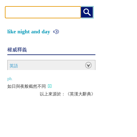
like night and day
權威釋義
英語
ph.
如日與夜般截然不同
以上來源於：《英漢大辭典》