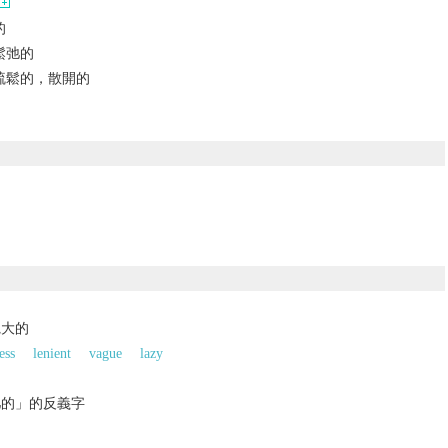
的
鬆弛的
疏鬆的，散開的
寬大的
ess
lenient
vague
lazy
弛的」的反義字