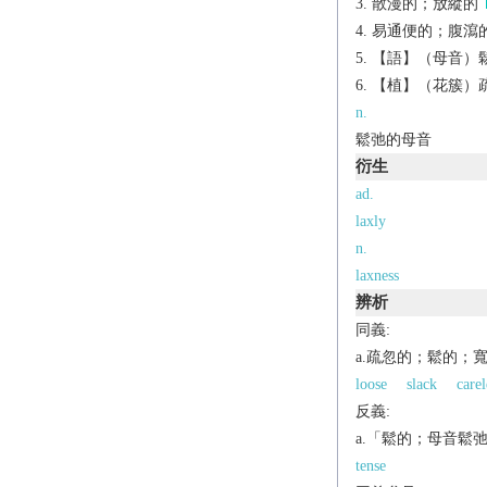
散漫的；放縱的
易通便的；腹瀉
【語】（母音）
【植】（花簇）
n.
鬆弛的母音
衍生
ad.
laxly
n.
laxness
辨析
同義:
a.疏忽的；鬆的；
loose
slack
carel
反義:
a.「鬆的；母音鬆
tense