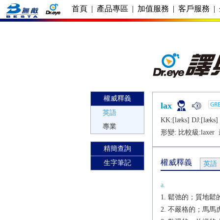
首頁
|
產品專區
|
加值服務
|
客戶服務
|
權威釋義
lax
英語
KK:[læks] DJ:[læks]
專業
形變: 比較級:
laxer
精簡查詢
權威釋義
生字筆記
英語
a.
鬆弛的；質地鬆
不嚴格的；馬馬