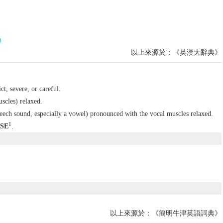
t
以上來源於：《英漢大辭典》
ict, severe, or careful.
uscles) relaxed.
eech sound, especially a vowel) pronounced with the vocal muscles relaxed.
1
SE
.
以上來源於：《簡明牛津英語詞典》