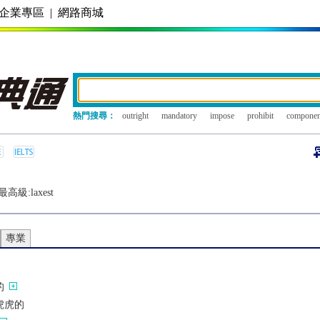
企業專區
|
網路商城
熱門搜尋：
outright
mandatory
impose
prohibit
componen
最高級:
laxest
專業
的
虎虎的