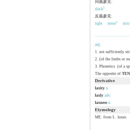
同義參見:
1
slack
反義參見:
1
tight
tense
stric
adj.
not sufficiently str
(of the limbs or m
Phonetics
(of a sp
The opposite of
TEN
Derivative
laxity
n.
laxly
adv.
laxness
n.
Etymology
ME: from L.
laxus
.