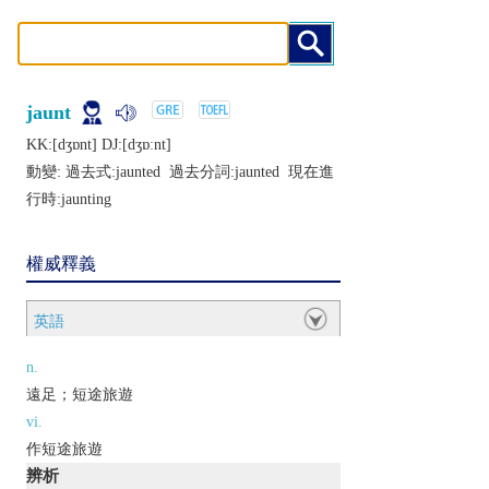
jaunt
KK:[dʒɒnt] DJ:[dʒɒːnt]
動變: 過去式:
jaunted
過去分詞:
jaunted
現在進
行時:
jaunting
權威釋義
英語
n.
遠足；短途旅遊
vi.
作短途旅遊
辨析