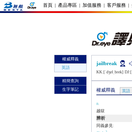
首頁
|
產品專區
|
加值服務
|
客戶服務
|
權威釋義
jailbreak
英語
KK:[ˈdʒеlˌbrеk] DJ:[
精簡查詢
生字筆記
權威釋義
英語
n.
越獄
辨析
同義參見:
2