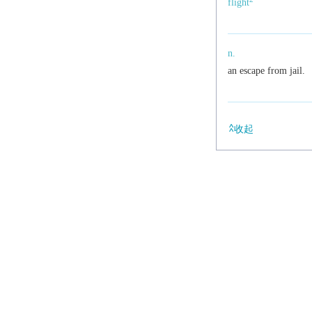
flight
n.
an escape from jail.
收起