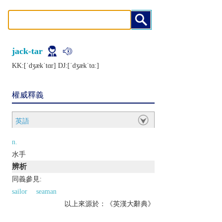
jack-tar
KK:[ˈdʒækˈtɑr] DJ:[ˈdʒækˈtɑː]
權威釋義
英語
n.
水手
辨析
同義參見:
sailor
seaman
以上來源於：《英漢大辭典》