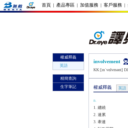
首頁
|
產品專區
|
加值服務
|
客戶服務
|
權威釋義
involvement
英語
KK:[ɪnˈvɑlvmǝnt] DJ
精簡查詢
生字筆記
權威釋義
英語
n.
纏繞
連累
牽連