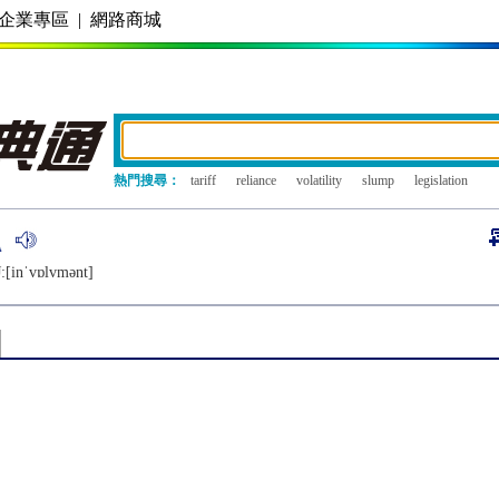
企業專區
|
網路商城
熱門搜尋：
tariff
reliance
volatility
slump
legislation
:[inˈvɒlvmǝnt]