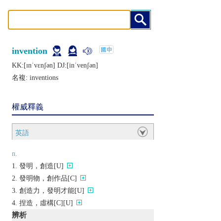
invention
KK:[ɪnˈvɛnʃǝn] DJ:[inˈvеnʃǝn]
名複:
inventions
權威釋義
英語
n.
發明，創造[U]
發明物，創作品[C]
創造力，發明才能[U]
捏造，虛構[C][U]
辨析