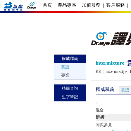
首頁
|
產品專區
|
加值服務
|
客戶服務
|
權威釋義
intermixture
英語
KK:[ˌɪntɚˈmɪkstʃɚ] D
專業
精簡查詢
權威釋義
英語
生字筆記
n.
混合
辨析
同義參見:
1