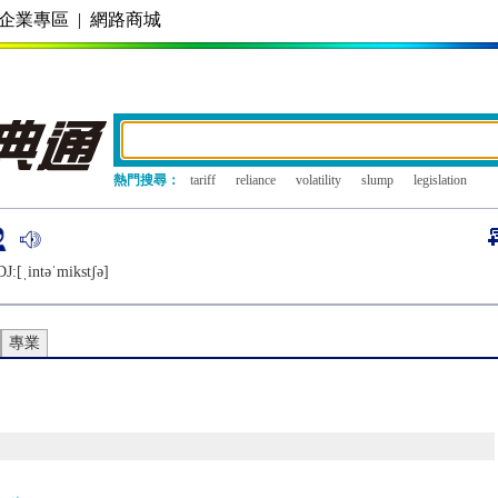
企業專區
|
網路商城
熱門搜尋：
tariff
reliance
volatility
slump
legislation
J:[ˌintǝˈmikstʃǝ]
專業