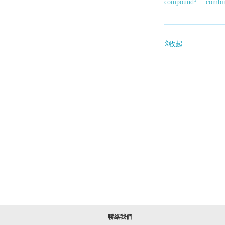
compound
combin
收起
聯絡我們