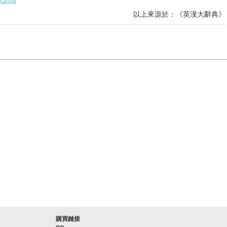
ation
以上來源於：《英漢大辭典》
購買鏈接