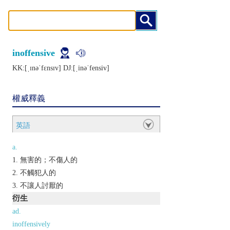
inoffensive
KK:[ˌɪnǝˈfɛnsɪv] DJ:[ˌinǝˈfеnsiv]
權威釋義
英語
a.
無害的；不傷人的
不觸犯人的
不讓人討厭的
衍生
ad.
inoffensively