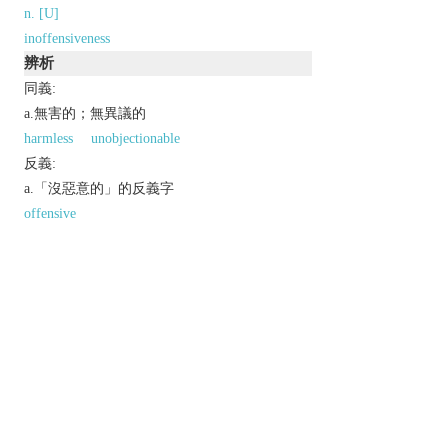
n. [U]
inoffensiveness
辨析
同義:
a.無害的；無異議的
harmless
unobjectionable
反義:
a.「沒惡意的」的反義字
offensive
以上來源於：《英漢大辭典》
adj.
not objectionable or harmful.
Derivative
inoffensively
adv.
inoffensiveness
n.
以上來源於：《簡明牛津英語詞典》
專業