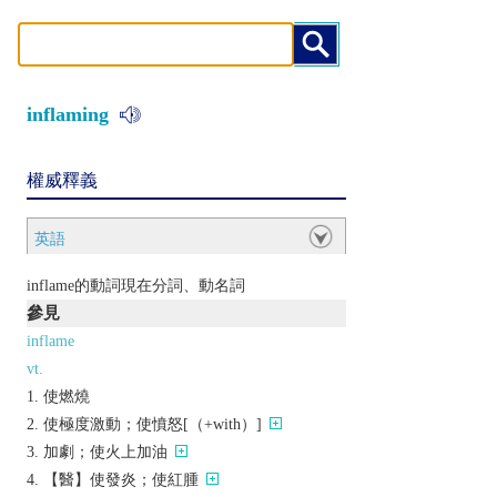
inflaming
權威釋義
英語
inflame的動詞現在分詞、動名詞
參見
inflame
vt.
使燃燒
使極度激動；使憤怒[（+with）]
加劇；使火上加油
【醫】使發炎；使紅腫