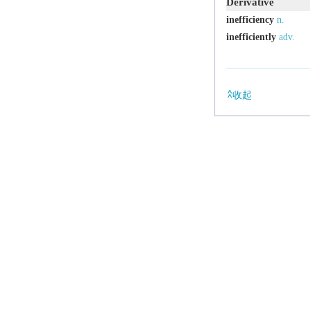
Derivative
inefficiency
n.
inefficiently
adv.
收起