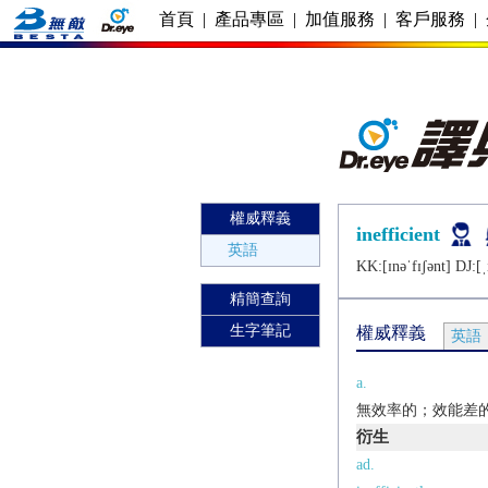
首頁
|
產品專區
|
加值服務
|
客戶服務
|
權威釋義
inefficient
英語
KK:[ɪnǝˈfɪʃǝnt] DJ:[ˌi
精簡查詢
生字筆記
權威釋義
英語
a.
無效率的；效能差
衍生
ad.