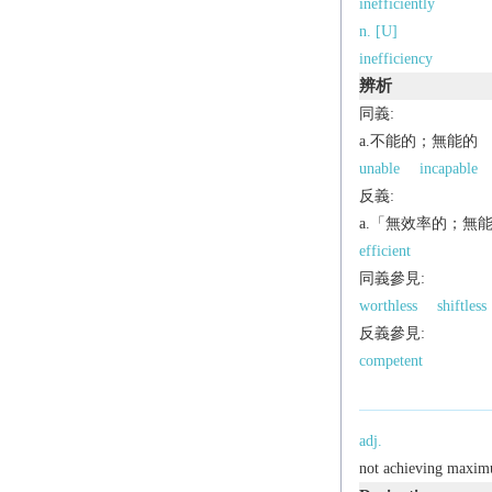
inefficiently
n. [U]
inefficiency
辨析
同義:
a.不能的；無能的
unable
incapable
反義:
a.「無效率的；無
efficient
同義參見:
worthless
shiftless
反義參見:
competent
adj.
not achieving maximum