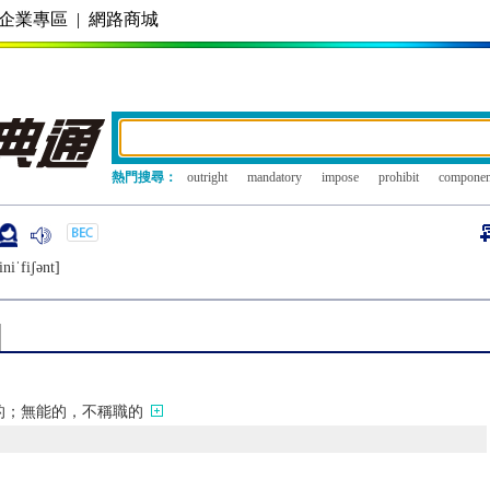
企業專區
|
網路商城
熱門搜尋：
outright
mandatory
impose
prohibit
componen
niˈfiʃǝnt]
的；無能的，不稱職的