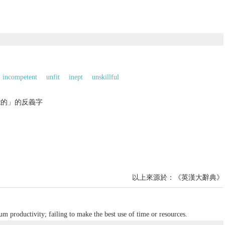
incompetent
unfit
inept
unskillful
能的」的反義字
以上來源於：《英漢大辭典》
 productivity; failing to make the best use of time or resources.