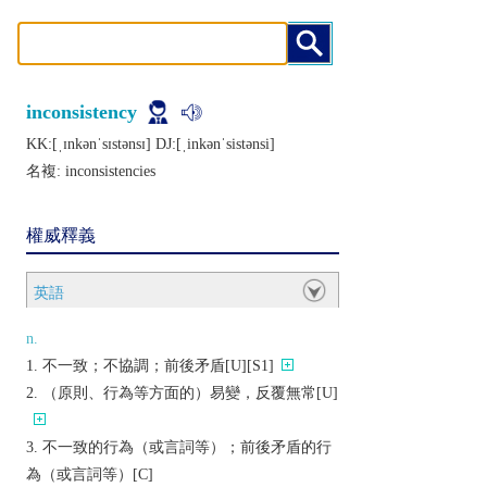
inconsistency
KK:[ˌɪnkǝnˈsɪstǝnsɪ] DJ:[ˌinkǝnˈsistǝnsi]
名複:
inconsistencies
權威釋義
英語
n.
不一致；不協調；前後矛盾[U][S1]
（原則、行為等方面的）易變，反覆無常[U]
不一致的行為（或言詞等）；前後矛盾的行
為（或言詞等）[C]