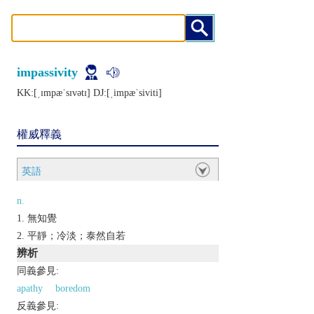
impassivity
KK:[ˌɪmpæˈsɪvǝtɪ] DJ:[ˌimpæˈsiviti]
權威釋義
英語
n.
無知覺
平靜；冷淡；泰然自若
辨析
同義參見:
apathy
boredom
反義參見: