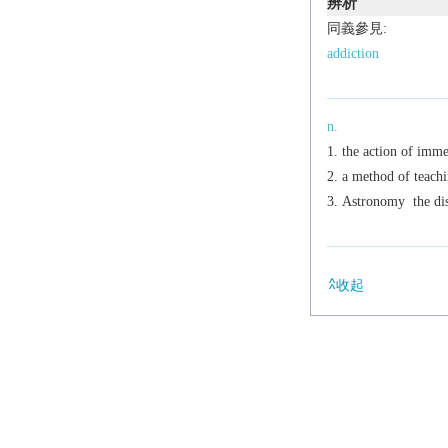
辨析
同義參見:
addiction
n.
the action of imme
a method of teachi
Astronomy
the di
收起