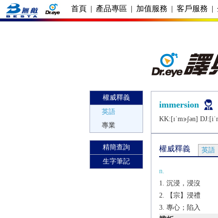
首頁
|
產品專區
|
加值服務
|
客戶服務
|
權威釋義
immersion
英語
KK:[ɪˈmɝʃǝn] DJ:[iˈ
專業
精簡查詢
權威釋義
英語
生字筆記
n.
沉浸，浸沒
【宗】浸禮
專心；陷入