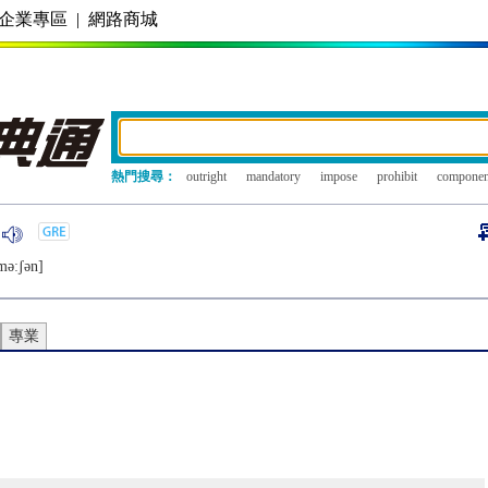
企業專區
|
網路商城
熱門搜尋：
outright
mandatory
impose
prohibit
componen
mǝːʃǝn]
專業