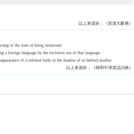
以上來源於：《英漢大辭典》
rsing or the state of being immersed.
ng a foreign language by the exclusive use of that language.
sappearance of a celestial body in the shadow of or behind another.
以上來源於：《簡明牛津英語詞典》