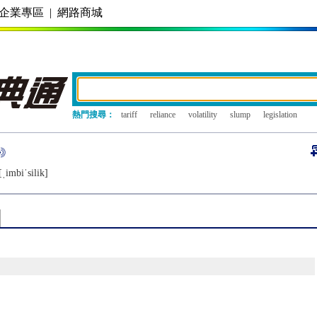
企業專區
|
網路商城
熱門搜尋：
tariff
reliance
volatility
slump
legislation
ˌimbiˈsilik]