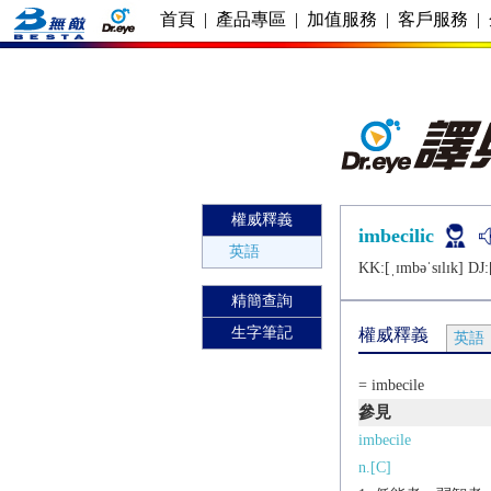
首頁
|
產品專區
|
加值服務
|
客戶服務
|
權威釋義
imbecilic
英語
KK:[ˌɪmbǝˈsɪlɪk] DJ:[
精簡查詢
生字筆記
權威釋義
英語
= imbecile
參見
imbecile
n.[C]