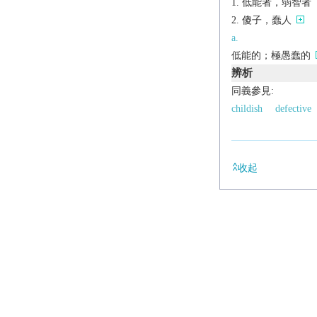
低能者，弱智者
傻子，蠢人
a.
低能的；極愚蠢的
辨析
同義參見:
childish
defective
收起