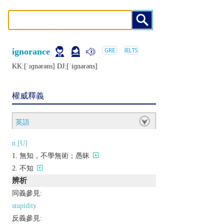
ignorance
KK:[ˈɪɡnǝrǝns] DJ:[ˈiɡnǝrǝns]
權威釋義
英語
n.[U]
無知，不學無術；愚昧
不知
辨析
同義參見:
stupidity
反義參見: