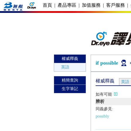
首頁
|
產品專區
|
加值服務
|
客戶服務
|
權威釋義
if possible
英語
精簡查詢
權威釋義
英語
生字筆記
如有可能
辨析
同義參見:
possibly