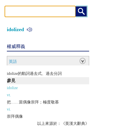
idolized
權威釋義
英語
idolize的動詞過去式、過去分詞
參見
idolize
vt.
把……當偶像崇拜；極度敬慕
vi.
崇拜偶像
以上來源於：《英漢大辭典》