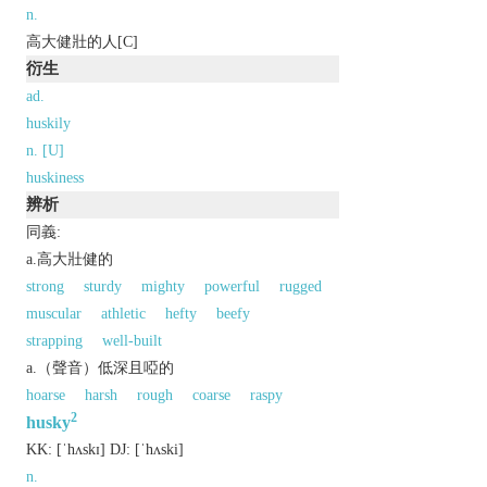
n.
高大健壯的人[C]
衍生
ad.
huskily
n. [U]
huskiness
辨析
同義:
a.高大壯健的
strong
sturdy
mighty
powerful
rugged
muscular
athletic
hefty
beefy
strapping
well-built
a.（聲音）低深且啞的
hoarse
harsh
rough
coarse
raspy
2
husky
KK:
[ˈhʌskɪ]
DJ:
[ˈhʌski]
n.