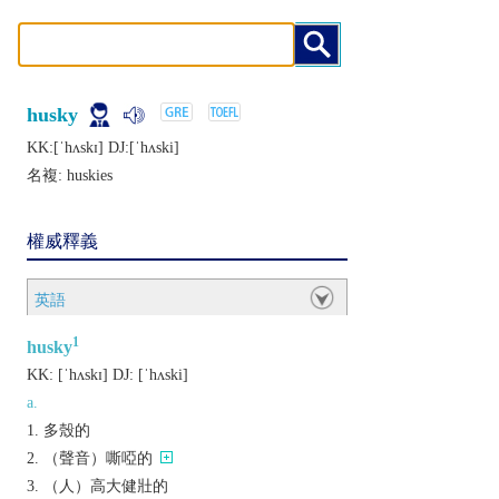
husky
KK:[ˈhʌskɪ] DJ:[ˈhʌski]
名複:
huskies
權威釋義
英語
1
husky
KK:
[ˈhʌskɪ]
DJ:
[ˈhʌski]
a.
多殼的
（聲音）嘶啞的
（人）高大健壯的