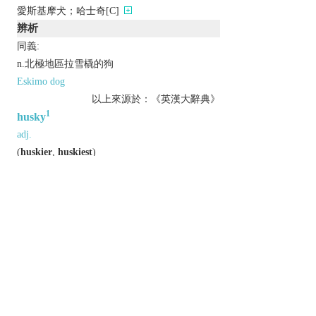
愛斯基摩犬；哈士奇[C]
辨析
同義:
n.北極地區拉雪橇的狗
Eskimo dog
以上來源於：《英漢大辭典》
1
husky
adj.
(
huskier
,
huskiest
)
(of a voice) low-pitched and slightly hoarse.
big and strong.
like or consisting of husks.
Derivative
huskily
adv.
huskiness
n.
2
husky
n.
(
pl.
huskies
)