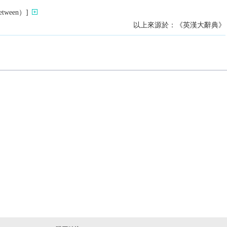
ween）]
以上來源於：《英漢大辭典》