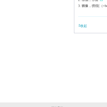
猶豫，徬徨[（+bet
收起