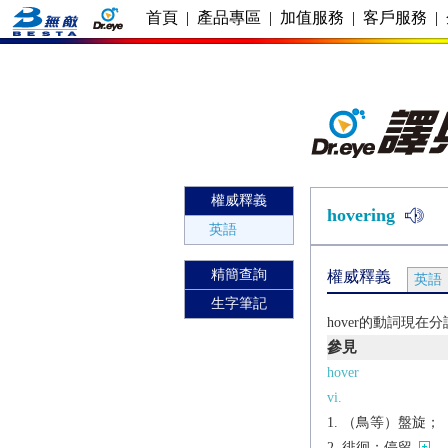
首頁
|
產品專區
|
加值服務
|
客戶服務
|
權威釋義
hovering
英語
精簡查詢
權威釋義
英語
生字筆記
hover的動詞現在
參見
hover
vi.
（鳥等）盤旋；
徘徊；停留