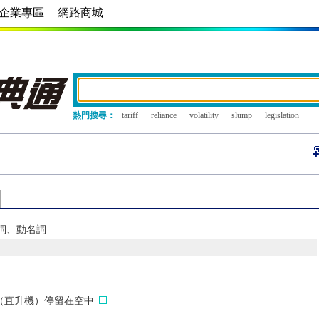
企業專區
|
網路商城
熱門搜尋：
tariff
reliance
volatility
slump
legislation
分詞、動名詞
（直升機）停留在空中