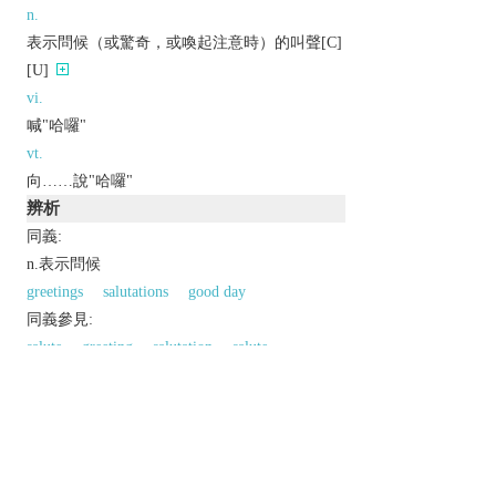
n.
表示問候（或驚奇，或喚起注意時）的叫聲[C]
[U]
vi.
喊"哈囉"
vt.
向……說"哈囉"
辨析
同義:
n.表示問候
greetings
salutations
good day
同義參見:
salute
greeting
salutation
salute
以上來源於：《英漢大辭典》
exclam.
used as a greeting or to begin a telephone
conversation.
Brit.
used to express surprise or as a cry to