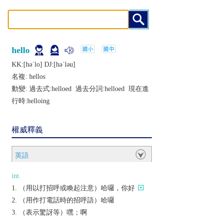
hello
KK:[hǝˈlo] DJ:[hǝˈlǝu]
名複:
hellos
動變: 過去式:
helloed
過去分詞:
helloed
現在進
行時:
helloing
權威釋義
英語
int.
（用以打招呼或喚起注意）哈囉，你好
（用作打電話時的招呼語）哈囉
（表示驚訝等）嘿；啊