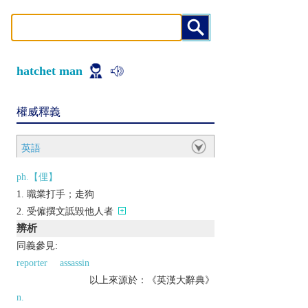
hatchet man
權威釋義
英語
ph.【俚】
職業打手；走狗
受僱撰文詆毀他人者
辨析
同義參見:
reporter
assassin
以上來源於：《英漢大辭典》
n.