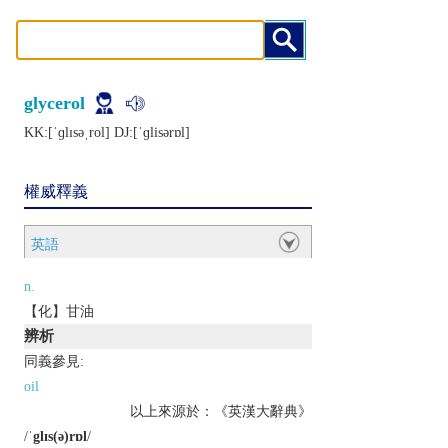
glycerol
KK:[ˈɡlɪsǝˌrol] DJ:[ˈɡlisǝrɒl]
權威釋義
英語
n.
【化】甘油
辨析
同義參見:
oil
以上來源於：《英漢大辭典》
/
ˈglɪs(ə)rɒl
/