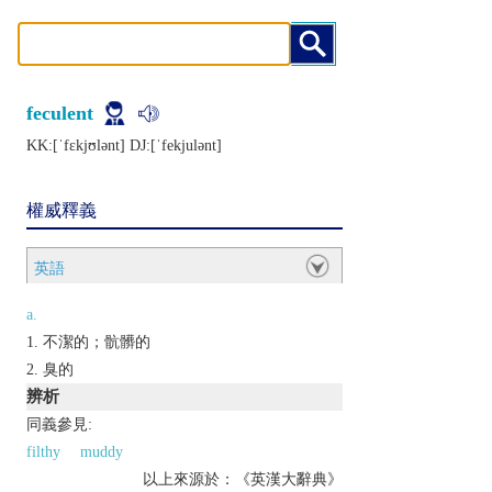
feculent
KK:[ˈfɛkjʊlǝnt] DJ:[ˈfеkjulǝnt]
權威釋義
英語
a.
不潔的；骯髒的
臭的
辨析
同義參見:
filthy
muddy
以上來源於：《英漢大辭典》