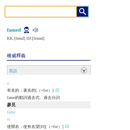
famed
KK:[fеmd] DJ:[fеimd]
權威釋義
英語
a.
有名的；著名的[（+for）]
fame的動詞過去式、過去分詞
參見
fame
vt.
使聞名，使有名望[H][（+for）]