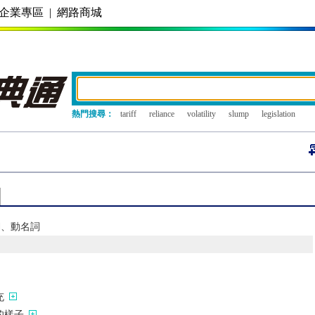
企業專區
|
網路商城
熱門搜尋：
tariff
reliance
volatility
slump
legislation
詞、動名詞
充
的樣子