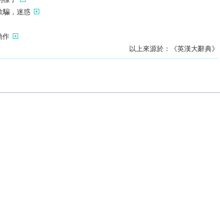
欺騙，迷惑
動作
以上來源於：《英漢大辭典》