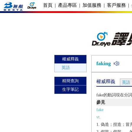
首頁
|
產品專區
|
加值服務
|
客戶服務
|
權威釋義
faking
英語
精簡查詢
權威釋義
英語
生字筆記
fake的動詞現在分
參見
fake
vt.
偽造；捏造；冒
假裝；假裝……