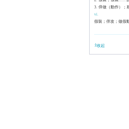
佯做（動作）；
vi.
假裝；佯攻；做假
收起