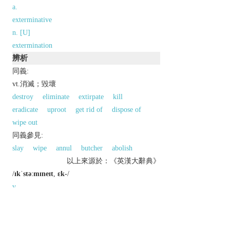
a.
exterminative
n. [U]
extermination
辨析
同義:
vt.消滅；毀壞
destroy
eliminate
extirpate
kill
eradicate
uproot
get rid of
dispose of
wipe out
同義參見:
slay
wipe
annul
butcher
abolish
以上來源於：《英漢大辭典》
/
ɪkˈstəːmɪneɪt
,
ɛk-
/
v.
destroy completely; eradicate.
Derivative
extermination
n.