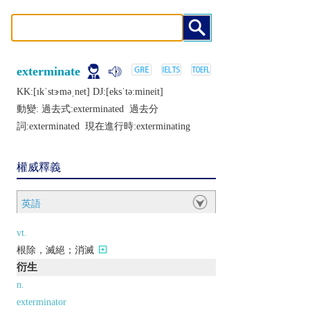
exterminate
KK:[ɪkˈstɝmǝˌnеt] DJ:[еksˈtǝːminеit]
動變: 過去式:
exterminated
過去分
詞:
exterminated
現在進行時:
exterminating
權威釋義
英語
vt.
根除，滅絕；消滅
衍生
n.
exterminator