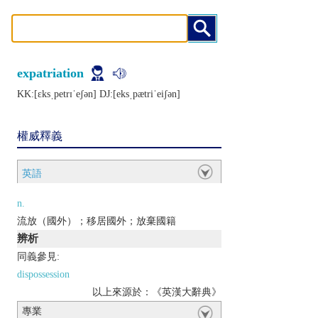
expatriation
KK:[ɛksˌpеtrɪˈеʃǝn] DJ:[еksˌpætriˈеiʃǝn]
權威釋義
英語
n.
流放（國外）；移居國外；放棄國籍
辨析
同義參見:
dispossession
以上來源於：《英漢大辭典》
專業