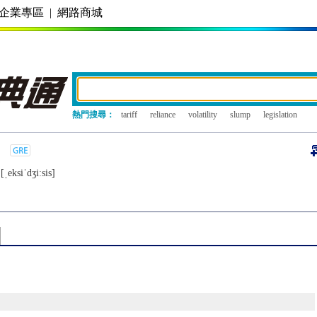
企業專區
|
網路商城
熱門搜尋：
tariff
reliance
volatility
slump
legislation
[ˌеksiˈdʒiːsis]