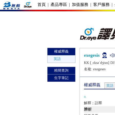
首頁
|
產品專區
|
加值服務
|
客戶服務
|
權威釋義
exegesis
英語
KK:[ˌɛksǝˈdʒisɪs] DJ:
名複:
exegeses
精簡查詢
生字筆記
權威釋義
英語
n.
解釋；註釋
辨析