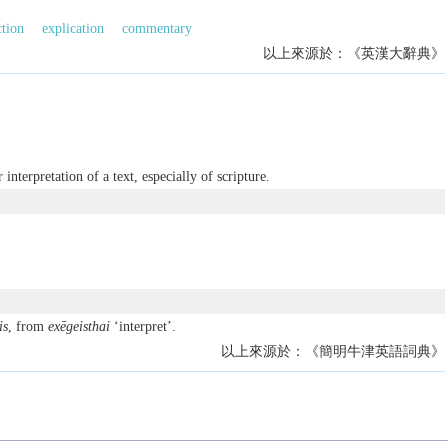
ction
explication
commentary
以上來源於：《英漢大辭典》
r interpretation of a text, especially of scripture.
is
, from
exēgeisthai
‘interpret’.
以上來源於：《簡明牛津英語詞典》