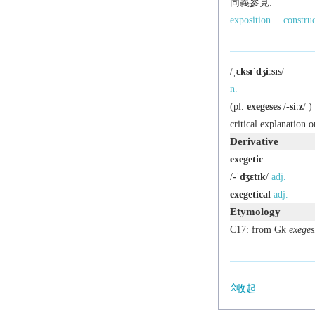
同義參見:
exposition
constru
/
ˌɛksɪˈdʒiːsɪs
/
n.
(
pl.
exegeses
/
-siːz
/ )
critical explanation o
Derivative
exegetic
/
-ˈdʒɛtɪk
/
adj.
exegetical
adj.
Etymology
C17: from Gk
exēgēs
收起