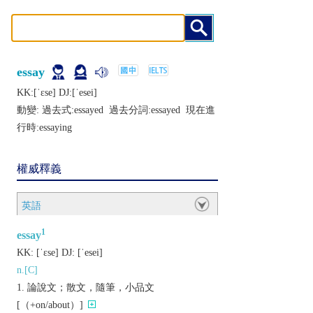
essay
KK:[ˈɛsе] DJ:[ˈеsеi]
動變: 過去式:
essayed
過去分詞:
essayed
現在進
行時:
essaying
權威釋義
英語
1
essay
KK:
[ˈɛsе]
DJ:
[ˈеsеi]
n.[C]
論說文；散文，隨筆，小品文
[（+on/about）]