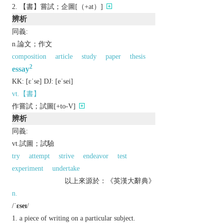
【書】嘗試；企圖[（+at）]
辨析
同義:
n.論文；作文
composition
article
study
paper
thesis
2
essay
KK:
[ɛˈsе]
DJ:
[еˈsеi]
vt.【書】
作嘗試；試圖[+to-V]
辨析
同義:
vt.試圖；試驗
try
attempt
strive
endeavor
test
experiment
undertake
以上來源於：《英漢大辭典》
n.
/
ˈɛseɪ
/
a piece of writing on a particular subject.