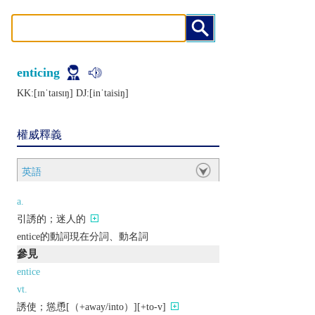
enticing
KK:[ɪnˈtaɪsɪŋ] DJ:[inˈtaisiŋ]
權威釋義
英語
a.
引誘的；迷人的
entice的動詞現在分詞、動名詞
參見
entice
vt.
誘使；慫恿[（+away/into）][+to-v]