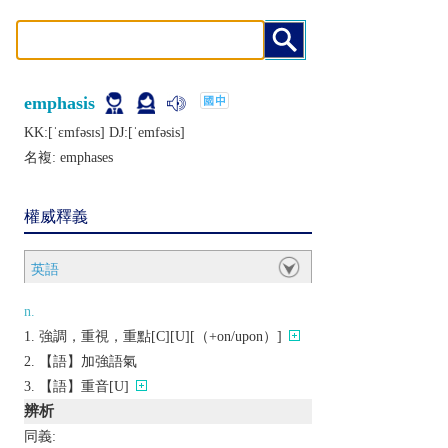
emphasis
KK:[ˈɛmfǝsɪs] DJ:[ˈеmfǝsis]
名複:
emphases
權威釋義
英語
n.
強調，重視，重點[C][U][（+on/upon）]
【語】加強語氣
【語】重音[U]
辨析
同義: