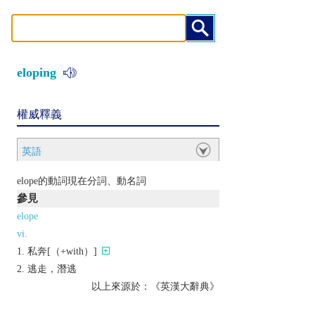
eloping
權威釋義
英語
elope的動詞現在分詞、動名詞
參見
elope
vi.
私奔[（+with）]
逃走，潛逃
以上來源於：《英漢大辭典》