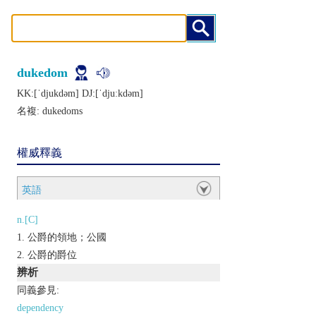
dukedom
KK:[ˈdjukdǝm] DJ:[ˈdjuːkdǝm]
名複:
dukedoms
權威釋義
英語
n.[C]
公爵的領地；公國
公爵的爵位
辨析
同義參見:
dependency