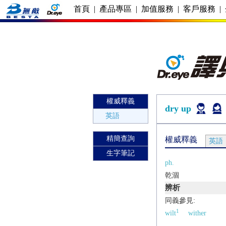
首頁
|
產品專區
|
加值服務
|
客戶服務
|
權威釋義
dry up
英語
精簡查詢
權威釋義
英語
生字筆記
ph.
乾涸
辨析
同義參見:
1
wilt
wither