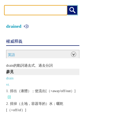
drained
權威釋義
英語
drain的動詞過去式、過去分詞
參見
drain
vt.
排出（液體）；使流出[（+away/off/out）]
排掉（土地，容器等的）水；曬乾
[（+off/of）]