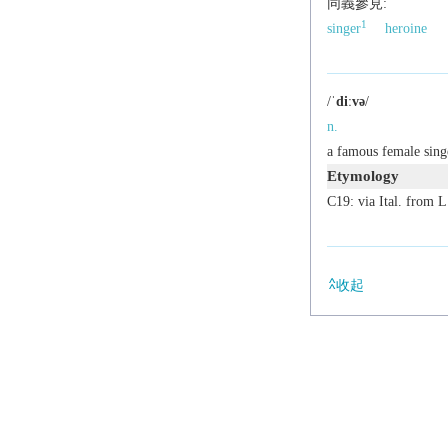
同義參見:
1
singer
heroine
/
ˈdiːvə
/
n.
a famous female singe
Etymology
C19: via Ital. from L.
收起