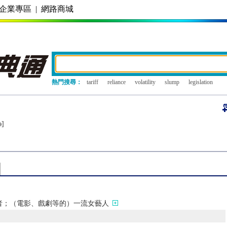
企業專區
|
網路商城
熱門搜尋：
tariff
reliance
volatility
slump
legislation
ǝ]
者；（電影、戲劇等的）一流女藝人