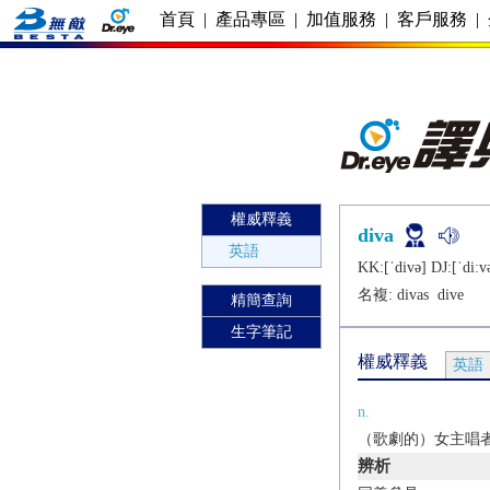
首頁
|
產品專區
|
加值服務
|
客戶服務
|
權威釋義
diva
英語
KK:[ˈdivǝ] DJ:[ˈdiːv
名複:
divas
dive
精簡查詢
生字筆記
權威釋義
英語
n.
（歌劇的）女主唱
辨析