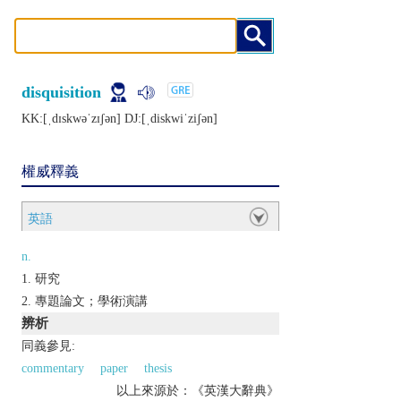
disquisition
KK:[ˌdɪskwǝˈzɪʃǝn] DJ:[ˌdiskwiˈziʃǝn]
權威釋義
英語
n.
研究
專題論文；學術演講
辨析
同義參見:
commentary
paper
thesis
以上來源於：《英漢大辭典》