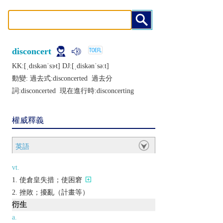
disconcert
KK:[ˌdɪskǝnˈsɝt] DJ:[ˌdiskǝnˈsǝːt]
動變: 過去式:
disconcerted
過去分
詞:
disconcerted
現在進行時:
disconcerting
權威釋義
英語
vt.
使倉皇失措；使困窘
挫敗；擾亂（計畫等）
衍生
a.