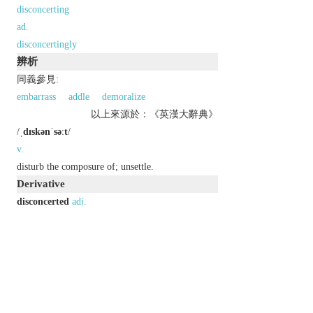
disconcerting
ad.
disconcertingly
辨析
同義參見:
embarrass
addle
demoralize
以上來源於：《英漢大辭典》
/
ˌdɪskənˈsəːt
/
v.
disturb the composure of; unsettle.
Derivative
disconcerted
adj.
disconcertedly
adv.
disconcerting
adj.
disconcertingly
adv.
disconcertion
n.
disconcertment
n.
(
rare
).
Etymology