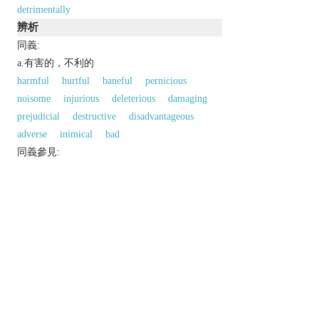
detrimentally
辨析
同義:
a.有害的，不利的
harmful
hurtful
baneful
pernicious
noisome
injurious
deleterious
damaging
prejudicial
destructive
disadvantageous
adverse
inimical
bad
同義參見:
unfavorable
noxious
以上來源於：《英漢大辭典》
adj.
tending to cause harm.
Derivative
detrimentally
adv.
以上來源於：《簡明牛津英語詞典》
專業