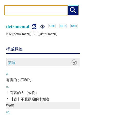
detrimental
KK:[dɛtrǝˈmɛntḷ] DJ:[ˌdеtriˈmеntl]
權威釋義
英語
a.
有害的；不利的
n.
有害的人（或物）
【古】不受歡迎的求婚者
衍生
ad.