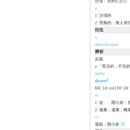
沙漠；荒野[C][U]
a.
沙漠的
荒蕪的；無人居
衍生
n.
desertification
辨析
反義:
a.「荒涼的，不毛
fertile
2
desert
KK:
[dɪˈzɝt]
DJ:
[diˈ
vt.
從……開小差；
拋棄；遺棄；離
vi.
逃跑；開小差