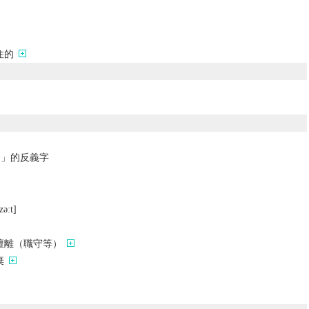
住的
的」的反義字
zǝːt]
擅離（職守等）
棄