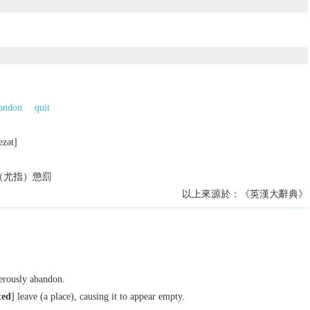
andon
quit
еzǝt]
（尤指）懲罰
以上來源於：《英漢大辭典》
herously abandon.
ted
] leave (a place), causing it to appear empty.