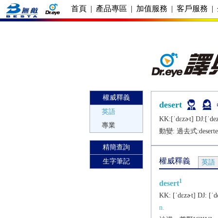
首頁
|
產品專區
|
加值服務
|
客戶服務
|
權威釋義
desert
英語
KK:[ˈdɛzɚt] DJ:[ˈdеz
專業
動變: 過去式:
desert
精簡查詢
權威釋義
生字筆記
英語
1
desert
KK:
[ˈdɛzɚt]
DJ:
[ˈd
n.