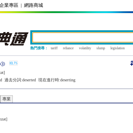
企業專區
|
網路商城
熱門搜尋：
tariff
reliance
volatility
slump
legislation
ǝt]
ed
過去分詞:
deserted
現在進行時:
deserting
專業
еzǝt]