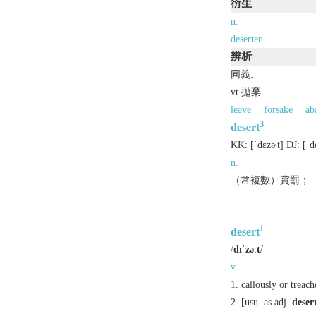
衍生
n.
deserter
辨析
同義:
vt.拋棄
leave
forsake
ab
3
desert
KK:
[ˈdɛzɚt]
DJ:
[ˈd
n.
（常複數）賞罰；
1
desert
/
dɪˈzəːt
/
v.
callously or treac
[
usu. as
adj.
deser