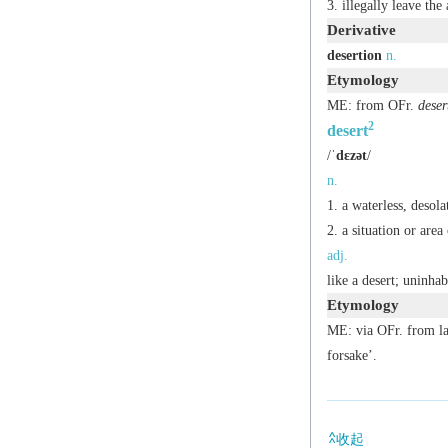
illegally leave the
Derivative
desertion
n.
Etymology
ME: from OFr.
deser
2
desert
/
ˈdɛzət
/
n.
a waterless, desola
a situation or area
adj.
like a desert; uninhab
Etymology
ME: via OFr. from l
forsake’.
收起