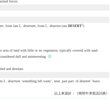
 armed forces.
2
ter
, from late L.
desertare
, from L.
desertus
(see
DESERT
).
te area of land with little or no vegetation, typically covered with sand.
 considered dull and uninteresting:
ited and desolate.
ate L.
desertum
‘something left waste’, neut. past part. of
deserere
‘leave,
以上來源於：《簡明牛津英語詞典》